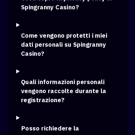
Spingranny Casino?
Come vengono protetti i miei
dati personali su Spingranny
Casino?
Quali informazioni personali
vengono raccolte durante la
registrazione?
Posso richiedere la