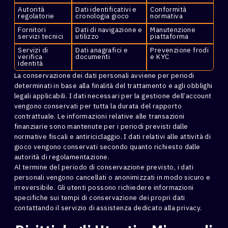
Autorità
Dati identificativi e
Conformità
regolatorie
cronologia gioco
normativa
Fornitori
Dati di navigazione e
Manutenzione
servizi tecnici
utilizzo
piattaforma
Servizi di
Dati anagrafici e
Prevenzione frodi
verifica
documenti
e KYC
identità
La conservazione dei dati personali avviene per periodi
determinati in base alla finalità del trattamento e agli obblighi
legali applicabili. I dati necessari per la gestione dell’account
vengono conservati per tutta la durata del rapporto
contrattuale. Le informazioni relative alle transazioni
finanziarie sono mantenute per i periodi previsti dalle
normative fiscali e antiriciclaggio. I dati relativi alle attività di
gioco vengono conservati secondo quanto richiesto dalle
autorità di regolamentazione.
Al termine del periodo di conservazione previsto, i dati
personali vengono cancellati o anonimizzati in modo sicuro e
irreversibile. Gli utenti possono richiedere informazioni
specifiche sui tempi di conservazione dei propri dati
contattando il servizio di assistenza dedicato alla privacy.