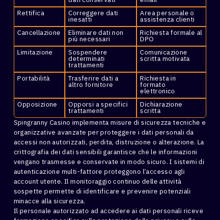
Rettifica
Correggere dati
Area personale o
inesatti
assistenza clienti
Cancellazione
Eliminare dati non
Richiesta formale al
più necessari
DPO
Limitazione
Sospendere
Comunicazione
determinati
scritta motivata
trattamenti
Portabilità
Trasferire dati a
Richiesta in
altro fornitore
formato
elettronico
Opposizione
Opporsi a specifici
Dichiarazione
trattamenti
scritta
Spingranny Casino implementa misure di sicurezza tecniche e
organizzative avanzate per proteggere i dati personali da
accessi non autorizzati, perdita, distruzione o alterazione. La
crittografia dei dati sensibili garantisce che le informazioni
vengano trasmesse e conservate in modo sicuro. I sistemi di
autenticazione multi-fattore proteggono l’accesso agli
account utente. Il monitoraggio continuo delle attività
sospette permette di identificare e prevenire potenziali
minacce alla sicurezza.
Il personale autorizzato ad accedere ai dati personali riceve