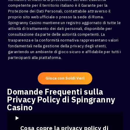
competente per il territorio italiano è il Garante per la
Protezione dei Dati Personali, contattabile attraverso il
proprio sito web ufficiale o presso la sede di Roma.
Spingranny Casino mantiene un registro aggiornato di tutte le
attività di trattamento dei dati personali, disponibile per
consultazione da parte delle autorità competenti. La
trasparenza e la conformità normativa rappresentano valori
fondamentali nella gestione della privacy degli utenti,
garantendo un ambiente di gioco sicuro e affidabile per tutti i
partecipanti alla piattaforma.
Gioca con Soldi Veri
Domande Frequenti sulla
Privacy Policy di Spingranny
Casino
Cosa copre la privacy policy di