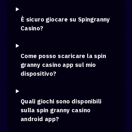
È sicuro giocare su Spingranny
Casino?
Come posso scaricare la spin
granny casino app sul mio
dispositivo?
Quali giochi sono disponibili
sulla spin granny casino
android app?