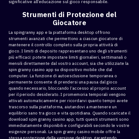
significative all’educazione sul gioco responsabile.
Strumenti di Protezione del
Giocatore
La spingranny app e la piattaforma desktop offrono
strumenti avanzati che permettono a ciascun giocatore di
mantenere il controllo completo sulla propria attività di
gioco. I limiti di deposito rappresentano uno degli strumenti
più efficaci: potete impostare limiti giornalieri, settimanali o
mensili direttamente dal vostro account, sia che utilizziate la
spin granny casino app su dispositivo mobile che dal
computer. La funzione di autoesclusione temporanea o
permanente consente di prendersi una pausa dal gioco
quando necessario, bloccando l’accesso al proprio account
per il periodo desiderato. I promemoria temporali vengono
attivati automaticamente per ricordarvi quanto tempo avete
trascorso sulla piattaforma, aiutandovi a mantenere un
equilibrio sano tra gioco e vita quotidiana. Quando scaricate il
download spin granny casino app, tutti questi strumenti sono
immediatamente disponibili e configurabili secondo le vostre
esigenze personali. La spin granny casino mobile offre la
stessa protezione della versione desktop, garantendo