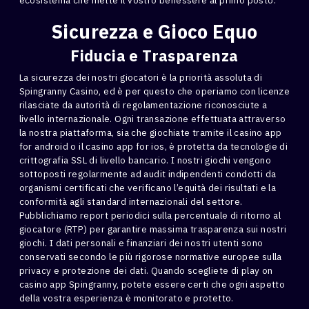
ecosistema che mette il vostro benessere al primo posto.
Sicurezza e Gioco Equo
Fiducia e Trasparenza
La sicurezza dei nostri giocatori è la priorità assoluta di
Spingranny Casino, ed è per questo che operiamo con licenze
rilasciate da autorità di regolamentazione riconosciute a
livello internazionale. Ogni transazione effettuata attraverso
la nostra piattaforma, sia che giochiate tramite il casino app
for android o il casino app for ios, è protetta da tecnologie di
crittografia SSL di livello bancario. I nostri giochi vengono
sottoposti regolarmente ad audit indipendenti condotti da
organismi certificati che verificano l’equità dei risultati e la
conformità agli standard internazionali del settore.
Pubblichiamo report periodici sulla percentuale di ritorno al
giocatore (RTP) per garantire massima trasparenza sui nostri
giochi. I dati personali e finanziari dei nostri utenti sono
conservati secondo le più rigorose normative europee sulla
privacy e protezione dei dati. Quando scegliete di play on
casino app Spingranny, potete essere certi che ogni aspetto
della vostra esperienza è monitorato e protetto.