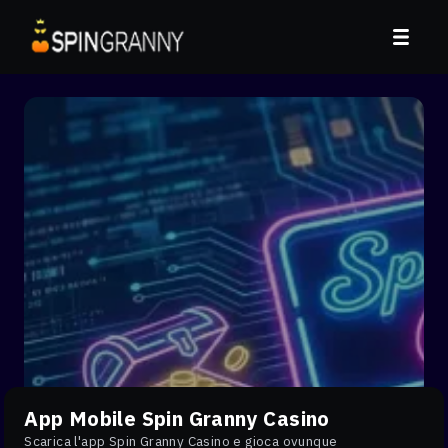
App Mobile Spin Granny Casino
Scarica l'app Spin Granny Casino e gioca ovunque