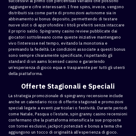
successivi al primo con percentuali variabili che possono
raggiungere cifre interessanti. I free spins, invece, vengono
distribuiti sia come parte di promozioni autonome sia in
abbinamento ai bonus deposito, permettendo di testare
nuove slot o di approfondire i titoli preferiti senza intaccare
il proprio saldo. Spingranny casino review pubblicate dai
giocatori sottolineano come queste iniziative mantengano
vivo l’interesse nel tempo, evitando la monotonia e
premiando la fedeltà. Le condizioni associate a questi bonus
sono sempre chiaramente specificate, rispettando gli
standard di un aams licensed casino e garantendo
un’esperienza di gioco equa e trasparente per tutti gli utenti
della piattaforma.
Offerte Stagionali e Speciali
La strategia promozionale di spingranny recensione include
anche un calendario ricco di offerte stagionali e promozioni
speciali legate a eventi particolari o festività. Durante periodi
come Natale, Pasqua o l’estate, spin granny casino recensioni
confermano che la piattaforma intensifica le sue proposte
con tornei esclusivi, jackpot potenziati e bonus a tema che
aggiungono un tocco di originalità all’esperienza di gioco.