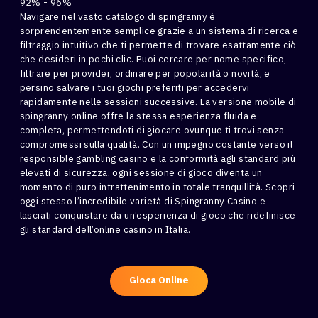
92% - 96%
Navigare nel vasto catalogo di spingranny è
sorprendentemente semplice grazie a un sistema di ricerca e
filtraggio intuitivo che ti permette di trovare esattamente ciò
che desideri in pochi clic. Puoi cercare per nome specifico,
filtrare per provider, ordinare per popolarità o novità, e
persino salvare i tuoi giochi preferiti per accedervi
rapidamente nelle sessioni successive. La versione mobile di
spingranny online offre la stessa esperienza fluida e
completa, permettendoti di giocare ovunque ti trovi senza
compromessi sulla qualità. Con un impegno costante verso il
responsible gambling casino e la conformità agli standard più
elevati di sicurezza, ogni sessione di gioco diventa un
momento di puro intrattenimento in totale tranquillità. Scopri
oggi stesso l’incredibile varietà di Spingranny Casino e
lasciati conquistare da un’esperienza di gioco che ridefinisce
gli standard dell’online casino in Italia.
Gioca Online