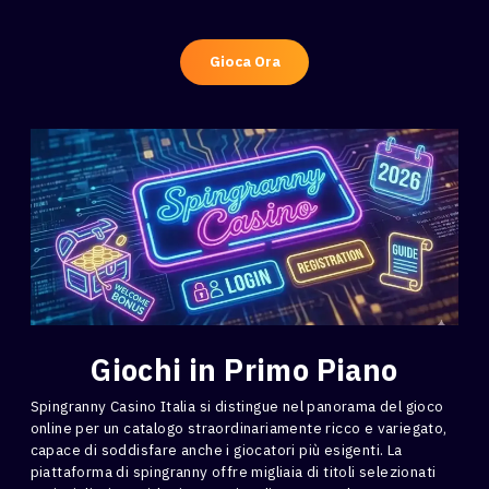
Gioca Ora
Giochi in Primo Piano
Spingranny Casino Italia si distingue nel panorama del gioco
online per un catalogo straordinariamente ricco e variegato,
capace di soddisfare anche i giocatori più esigenti. La
piattaforma di spingranny offre migliaia di titoli selezionati