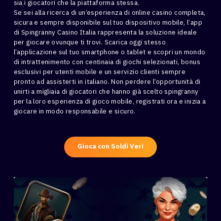
sia i giocatori che la piattaforma stessa.
Se sei alla ricerca di un’esperienza di online casino completa,
sicura e sempre disponibile sul tuo dispositivo mobile, l’app
di Spingranny Casino Italia rappresenta la soluzione ideale
per giocare ovunque ti trovi. Scarica oggi stesso
l’applicazione sul tuo smartphone o tablet e scopri un mondo
di intrattenimento con centinaia di giochi selezionati, bonus
esclusivi per utenti mobile e un servizio clienti sempre
pronto ad assisterti in italiano. Non perdere l’opportunità di
unirti a migliaia di giocatori che hanno già scelto spingranny
per la loro esperienza di gioco mobile, registrati ora e inizia a
giocare in modo responsabile e sicuro.
Gioca con Soldi Veri