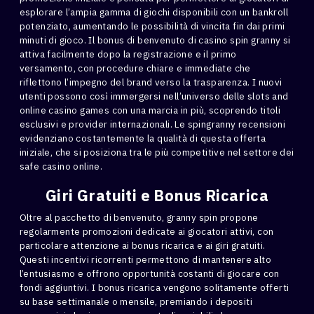
esplorare l’ampia gamma di giochi disponibili con un bankroll
potenziato, aumentando le possibilità di vincita fin dai primi
minuti di gioco. Il bonus di benvenuto di casino spin granny si
attiva facilmente dopo la registrazione e il primo
versamento, con procedure chiare e immediate che
riflettono l’impegno del brand verso la trasparenza. I nuovi
utenti possono così immergersi nell’universo delle slots and
online casino games con una marcia in più, scoprendo titoli
esclusivi e provider internazionali. Le spingranny recensioni
evidenziano costantemente la qualità di questa offerta
iniziale, che si posiziona tra le più competitive nel settore dei
safe casino online.
Giri Gratuiti e Bonus Ricarica
Oltre al pacchetto di benvenuto, granny spin propone
regolarmente promozioni dedicate ai giocatori attivi, con
particolare attenzione ai bonus ricarica e ai giri gratuiti.
Questi incentivi ricorrenti permettono di mantenere alto
l’entusiasmo e offrono opportunità costanti di giocare con
fondi aggiuntivi. I bonus ricarica vengono solitamente offerti
su base settimanale o mensile, premiando i depositi