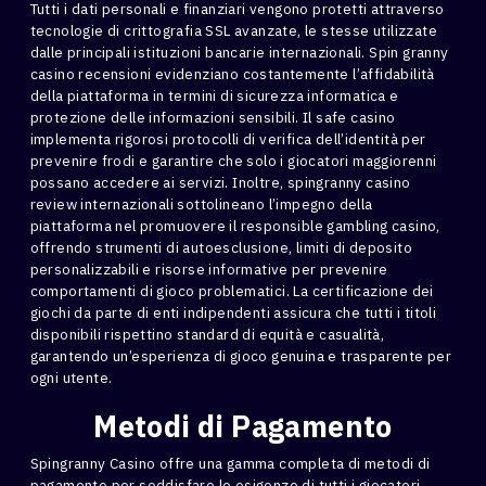
Tutti i dati personali e finanziari vengono protetti attraverso
tecnologie di crittografia SSL avanzate, le stesse utilizzate
dalle principali istituzioni bancarie internazionali. Spin granny
casino recensioni evidenziano costantemente l’affidabilità
della piattaforma in termini di sicurezza informatica e
protezione delle informazioni sensibili. Il safe casino
implementa rigorosi protocolli di verifica dell’identità per
prevenire frodi e garantire che solo i giocatori maggiorenni
possano accedere ai servizi. Inoltre, spingranny casino
review internazionali sottolineano l’impegno della
piattaforma nel promuovere il responsible gambling casino,
offrendo strumenti di autoesclusione, limiti di deposito
personalizzabili e risorse informative per prevenire
comportamenti di gioco problematici. La certificazione dei
giochi da parte di enti indipendenti assicura che tutti i titoli
disponibili rispettino standard di equità e casualità,
garantendo un’esperienza di gioco genuina e trasparente per
ogni utente.
Metodi di Pagamento
Spingranny Casino offre una gamma completa di metodi di
pagamento per soddisfare le esigenze di tutti i giocatori,