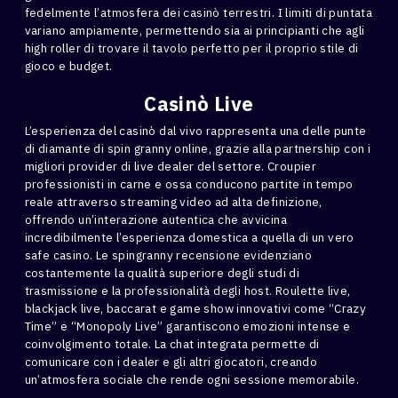
fedelmente l’atmosfera dei casinò terrestri. I limiti di puntata
variano ampiamente, permettendo sia ai principianti che agli
high roller di trovare il tavolo perfetto per il proprio stile di
gioco e budget.
Casinò Live
L’esperienza del casinò dal vivo rappresenta una delle punte
di diamante di spin granny online, grazie alla partnership con i
migliori provider di live dealer del settore. Croupier
professionisti in carne e ossa conducono partite in tempo
reale attraverso streaming video ad alta definizione,
offrendo un’interazione autentica che avvicina
incredibilmente l’esperienza domestica a quella di un vero
safe casino. Le spingranny recensione evidenziano
costantemente la qualità superiore degli studi di
trasmissione e la professionalità degli host. Roulette live,
blackjack live, baccarat e game show innovativi come “Crazy
Time” e “Monopoly Live” garantiscono emozioni intense e
coinvolgimento totale. La chat integrata permette di
comunicare con i dealer e gli altri giocatori, creando
un’atmosfera sociale che rende ogni sessione memorabile.