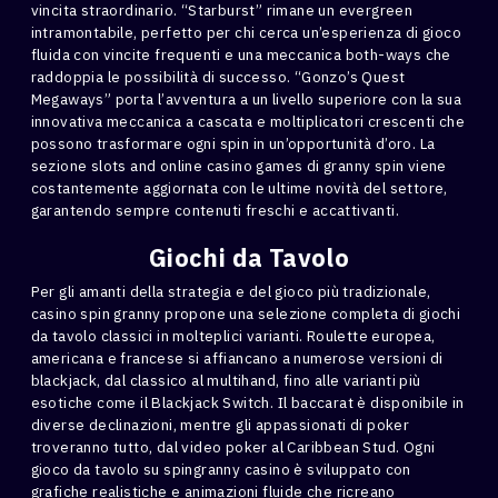
vincita straordinario. “Starburst” rimane un evergreen
intramontabile, perfetto per chi cerca un’esperienza di gioco
fluida con vincite frequenti e una meccanica both-ways che
raddoppia le possibilità di successo. “Gonzo’s Quest
Megaways” porta l’avventura a un livello superiore con la sua
innovativa meccanica a cascata e moltiplicatori crescenti che
possono trasformare ogni spin in un’opportunità d’oro. La
sezione slots and online casino games di granny spin viene
costantemente aggiornata con le ultime novità del settore,
garantendo sempre contenuti freschi e accattivanti.
Giochi da Tavolo
Per gli amanti della strategia e del gioco più tradizionale,
casino spin granny propone una selezione completa di giochi
da tavolo classici in molteplici varianti. Roulette europea,
americana e francese si affiancano a numerose versioni di
blackjack, dal classico al multihand, fino alle varianti più
esotiche come il Blackjack Switch. Il baccarat è disponibile in
diverse declinazioni, mentre gli appassionati di poker
troveranno tutto, dal video poker al Caribbean Stud. Ogni
gioco da tavolo su spingranny casino è sviluppato con
grafiche realistiche e animazioni fluide che ricreano