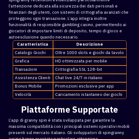
spingranny recensioni evidenziano particolarmente
l’attenzione dedicata alla sicurezza dei dati personali e
finanziari degli utenti, con sistemi di crittografia avanzati che
proteggono ogni transazione. L’app integra inoltre
funzionalità di responsible gambling casino, permettendo ai
giocatori di impostare limiti di deposito, tempo di gioco e
autoesclusione quando necessario.
Caratteristica
Descrizione
Catalogo Giochi
Oltre 1000 slots e giochi da tavolo
Grafica
HD ottimizzata per mobile
Transazioni
Crittografia SSL 128-bit
Assistenza Clienti
Chat live 24/7 in italiano
Bonus Mobile
Promozioni esclusive per app
Velocità
Caricamento istantaneo dei giochi
Piattaforme Supportate
L’app di granny spin è stata sviluppata per garantire la
massima compatibilità con i principali sistemi operativi mobili
presenti sul mercato italiano. Gli sviluppatori di spingranny