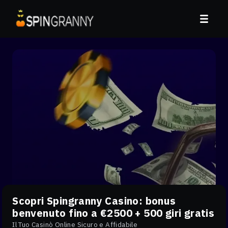
Scopri Spingranny Casino: bonus
benvenuto fino a €2500 + 500 giri gratis
Il Tuo Casinò Online Sicuro e Affidabile